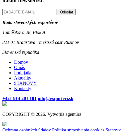
nášho newslettra.
Odoslať
Rada slovenských exportérov
Tomášikova 28, Blok A
821 01 Bratislava - mestská časť Ružinov
Slovenská republika
Domov
O nás
Podujatia
Aktuality
STANOVY
Kontakty
+421 914 201 101
info@exporteri.sk
COPYRIGHT © 2026, Vytvorila agentúra
Ochrana osobných údajov
Politika spracúvania cookies
Stanovy