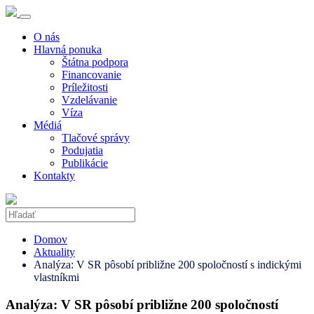
O nás
Hlavná ponuka
Štátna podpora
Financovanie
Príležitosti
Vzdelávanie
Víza
Médiá
Tlačové správy
Podujatia
Publikácie
Kontakty
Domov
Aktuality
Analýza: V SR pôsobí približne 200 spoločností s indickými
vlastníkmi
Analýza: V SR pôsobí približne 200 spoločností