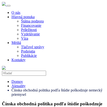
O nás
Hlavná ponuka
Štátna podpora
Financovanie
Príležitosti
Vzdelávanie
Víza
Médiá
Tlačové správy
Podujatia
Publikácie
Kontakty
Domov
Aktuality
Čínska obchodná politika podľa štúdie poškodzuje nemecký
priemysel
Čínska obchodná politika podľa štúdie poškodzuje