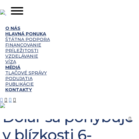
O NÁS
HLAVNÁ PONUKA
ŠTÁTNA PODPORA
FINANCOVANIE
PRÍLEŽITOSTI
VZDELÁVANIE
VÍZA
MÉDIÁ
TLAČOVÉ SPRÁVY
Dolár sa pohybuje v
PODUJATIA
Domov
Aktuality
blízkosti 6-
PUBLIKÁCIE
týždňového maxima
KONTAKTY
Dolár sa pohybuje
v blízkosti 6-