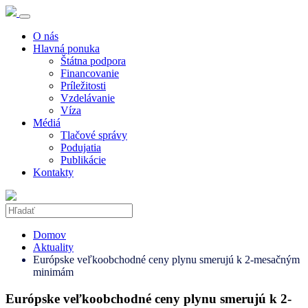
O nás
Hlavná ponuka
Štátna podpora
Financovanie
Príležitosti
Vzdelávanie
Víza
Médiá
Tlačové správy
Podujatia
Publikácie
Kontakty
Domov
Aktuality
Európske veľkoobchodné ceny plynu smerujú k 2-mesačným
minimám
Európske veľkoobchodné ceny plynu smerujú k 2-