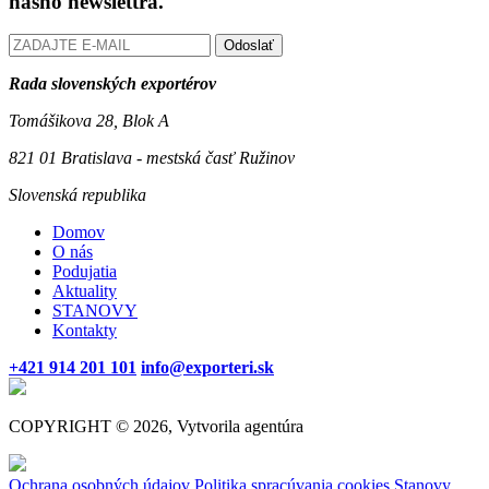
nášho newslettra.
Odoslať
Rada slovenských exportérov
Tomášikova 28, Blok A
821 01 Bratislava - mestská časť Ružinov
Slovenská republika
Domov
O nás
Podujatia
Aktuality
STANOVY
Kontakty
+421 914 201 101
info@exporteri.sk
COPYRIGHT © 2026, Vytvorila agentúra
Ochrana osobných údajov
Politika spracúvania cookies
Stanovy