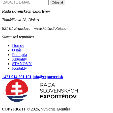
Odoslať
Rada slovenských exportérov
Tomášikova 28, Blok A
821 01 Bratislava - mestská časť Ružinov
Slovenská republika
Domov
O nás
Podujatia
Aktuality
STANOVY
Kontakty
+421 914 201 101
info@exporteri.sk
COPYRIGHT © 2026, Vytvorila agentúra