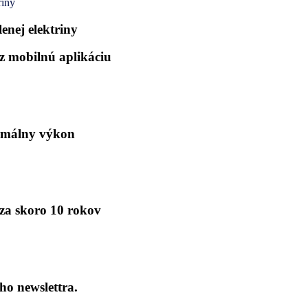
riny
enej elektriny
z mobilnú aplikáciu
nimálny výkon
 za skoro 10 rokov
ho newslettra.