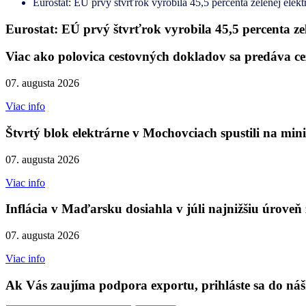
Eurostat: EÚ prvý štvrťrok vyrobila 45,5 percenta zelenej elekt
Eurostat: EÚ prvý štvrťrok vyrobila 45,5 percenta zel
Viac ako polovica cestovných dokladov sa predáva ce
07. augusta 2026
Viac info
Štvrtý blok elektrárne v Mochovciach spustili na mi
07. augusta 2026
Viac info
Inflácia v Maďarsku dosiahla v júli najnižšiu úroveň
07. augusta 2026
Viac info
Ak Vás zaujíma podpora exportu, prihláste sa do náš