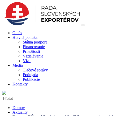
O nás
Hlavná ponuka
Štátna podpora
Financovanie
Príležitosti
Vzdelávanie
Víza
Médiá
Tlačové správy
Podujatia
Publikácie
Kontakty
Domov
Aktuality