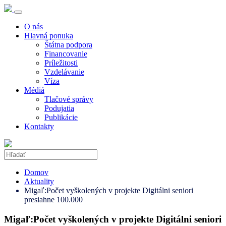
O nás
Hlavná ponuka
Štátna podpora
Financovanie
Príležitosti
Vzdelávanie
Víza
Médiá
Tlačové správy
Podujatia
Publikácie
Kontakty
Domov
Aktuality
Migaľ:Počet vyškolených v projekte Digitálni seniori
presiahne 100.000
Migaľ:Počet vyškolených v projekte Digitálni seniori