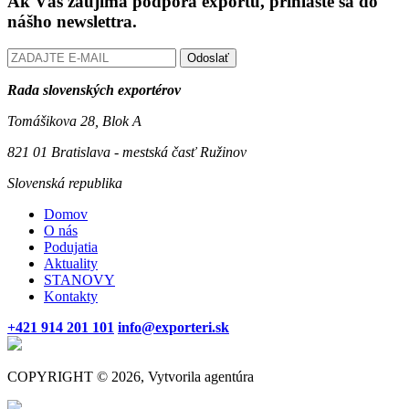
Ak Vás zaujíma podpora exportu, prihláste sa do
nášho newslettra.
Odoslať
Rada slovenských exportérov
Tomášikova 28, Blok A
821 01 Bratislava - mestská časť Ružinov
Slovenská republika
Domov
O nás
Podujatia
Aktuality
STANOVY
Kontakty
+421 914 201 101
info@exporteri.sk
COPYRIGHT © 2026, Vytvorila agentúra