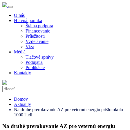
O nás
Hlavná ponuka
Štátna podpora
Financovanie
Príležitosti
Vzdelávanie
Víza
Médiá
Tlačové správy
Podujatia
Publikácie
Kontakty
Domov
Aktuality
Na druhé prerokovanie AZ pre veternú energiu prišlo okolo
1000 ľudí
Na druhé prerokovanie AZ pre veternú energiu