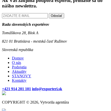
Ak Vás zaujíma podpora exportu, prihláste sa do
nášho newslettra.
Odoslať
Rada slovenských exportérov
Tomášikova 28, Blok A
821 01 Bratislava - mestská časť Ružinov
Slovenská republika
Domov
O nás
Podujatia
Aktuality
STANOVY
Kontakty
+421 914 201 101
info@exporteri.sk
COPYRIGHT © 2026, Vytvorila agentúra