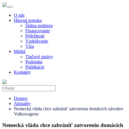
O nás
Hlavná ponuka
Štátna podpora
Financovanie
Príležitosti
Vzdelávanie
Víza
Médiá
Tlačové správy
Podujatia
Publikácie
Kontakty
Domov
Aktuality
Nemecká vláda chce zabrániť zatvoreniu domácich závodov
Volkswagenu
Nemecká vláda chce zabrániť zatvoreniu domácich