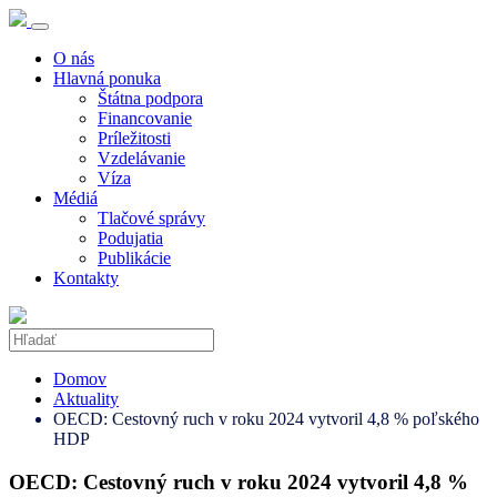
O nás
Hlavná ponuka
Štátna podpora
Financovanie
Príležitosti
Vzdelávanie
Víza
Médiá
Tlačové správy
Podujatia
Publikácie
Kontakty
Domov
Aktuality
OECD: Cestovný ruch v roku 2024 vytvoril 4,8 % poľského
HDP
OECD: Cestovný ruch v roku 2024 vytvoril 4,8 %