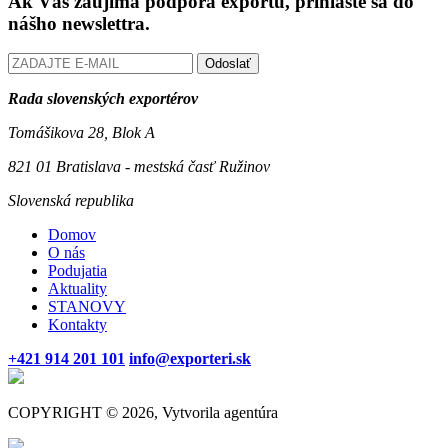
Ak Vás zaujíma podpora exportu, prihláste sa do
nášho newslettra.
Odoslať
Rada slovenských exportérov
Tomášikova 28, Blok A
821 01 Bratislava - mestská časť Ružinov
Slovenská republika
Domov
O nás
Podujatia
Aktuality
STANOVY
Kontakty
+421 914 201 101
info@exporteri.sk
COPYRIGHT © 2026, Vytvorila agentúra