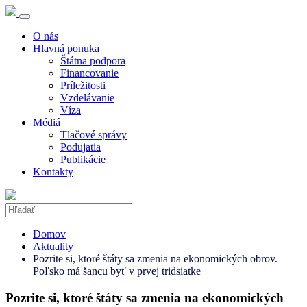
O nás
Hlavná ponuka
Štátna podpora
Financovanie
Príležitosti
Vzdelávanie
Víza
Médiá
Tlačové správy
Podujatia
Publikácie
Kontakty
Domov
Aktuality
Pozrite si, ktoré štáty sa zmenia na ekonomických obrov.
Poľsko má šancu byť v prvej tridsiatke
Pozrite si, ktoré štáty sa zmenia na ekonomických