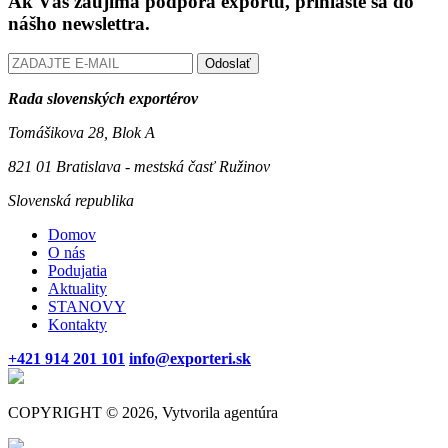
Ak Vás zaujíma podpora exportu, prihláste sa do
nášho newslettra.
Odoslať
Rada slovenských exportérov
Tomášikova 28, Blok A
821 01 Bratislava - mestská časť Ružinov
Slovenská republika
Domov
O nás
Podujatia
Aktuality
STANOVY
Kontakty
+421 914 201 101
info@exporteri.sk
COPYRIGHT © 2026, Vytvorila agentúra