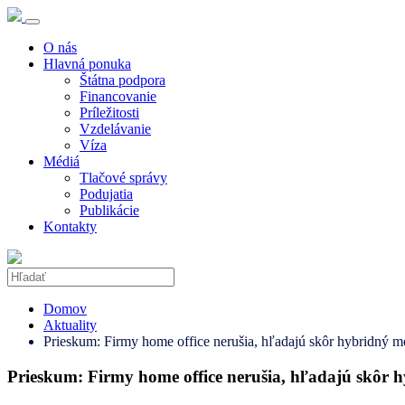
O nás
Hlavná ponuka
Štátna podpora
Financovanie
Príležitosti
Vzdelávanie
Víza
Médiá
Tlačové správy
Podujatia
Publikácie
Kontakty
Domov
Aktuality
Prieskum: Firmy home office nerušia, hľadajú skôr hybridný m
Prieskum: Firmy home office nerušia, hľadajú skôr 