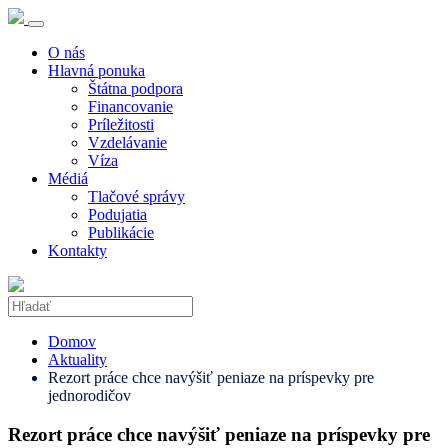
O nás
Hlavná ponuka
Štátna podpora
Financovanie
Príležitosti
Vzdelávanie
Víza
Médiá
Tlačové správy
Podujatia
Publikácie
Kontakty
Domov
Aktuality
Rezort práce chce navýšiť peniaze na príspevky pre
jednorodičov
Rezort práce chce navýšiť peniaze na príspevky pre