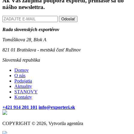
Ak Vás zaujíma podpora exportu, prihláste sa do
nášho newslettra.
Odoslať
Rada slovenských exportérov
Tomášikova 28, Blok A
821 01 Bratislava - mestská časť Ružinov
Slovenská republika
Domov
O nás
Podujatia
Aktuality
STANOVY
Kontakty
+421 914 201 101
info@exporteri.sk
COPYRIGHT © 2026, Vytvorila agentúra