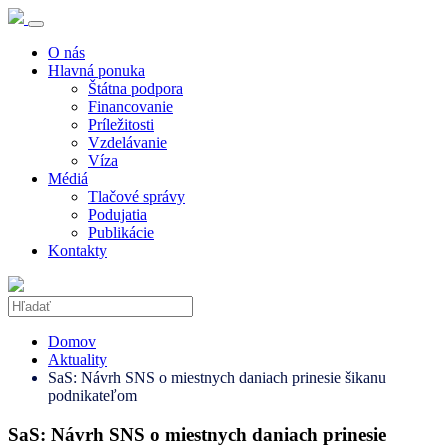
O nás
Hlavná ponuka
Štátna podpora
Financovanie
Príležitosti
Vzdelávanie
Víza
Médiá
Tlačové správy
Podujatia
Publikácie
Kontakty
Domov
Aktuality
SaS: Návrh SNS o miestnych daniach prinesie šikanu
podnikateľom
SaS: Návrh SNS o miestnych daniach prinesie