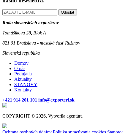
nášho newslettra.
Odoslať
Rada slovenských exportérov
Tomášikova 28, Blok A
821 01 Bratislava - mestská časť Ružinov
Slovenská republika
Domov
O nás
Podujatia
Aktuality
STANOVY
Kontakty
+421 914 201 101
info@exporteri.sk
COPYRIGHT © 2026, Vytvorila agentúra
Ochrana osobných údajov
Politika spracúvania cookies
Stanovy