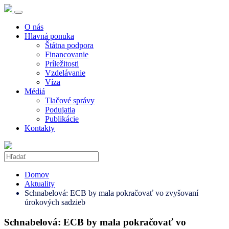
O nás
Hlavná ponuka
Štátna podpora
Financovanie
Príležitosti
Vzdelávanie
Víza
Médiá
Tlačové správy
Podujatia
Publikácie
Kontakty
Domov
Aktuality
Schnabelová: ECB by mala pokračovať vo zvyšovaní
úrokových sadzieb
Schnabelová: ECB by mala pokračovať vo