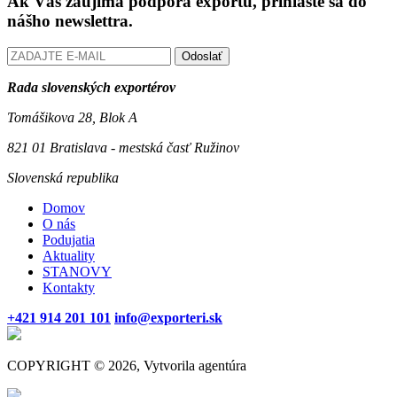
Ak Vás zaujíma podpora exportu, prihláste sa do
nášho newslettra.
Odoslať
Rada slovenských exportérov
Tomášikova 28, Blok A
821 01 Bratislava - mestská časť Ružinov
Slovenská republika
Domov
O nás
Podujatia
Aktuality
STANOVY
Kontakty
+421 914 201 101
info@exporteri.sk
COPYRIGHT © 2026, Vytvorila agentúra