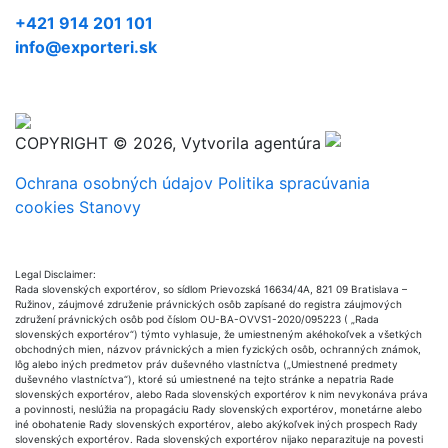
+421 914 201 101
info@exporteri.sk
COPYRIGHT © 2026, Vytvorila agentúra
Ochrana osobných údajov
Politika spracúvania
cookies
Stanovy
Legal Disclaimer:
Rada slovenských exportérov, so sídlom Prievozská 16634/4A, 821 09 Bratislava –
Ružinov, záujmové združenie právnických osôb zapísané do registra záujmových
združení právnických osôb pod číslom OU-BA-OVVS1-2020/095223 ( „Rada
slovenských exportérov“) týmto vyhlasuje, že umiestneným akéhokoľvek a všetkých
obchodných mien, názvov právnických a mien fyzických osôb, ochranných známok,
lôg alebo iných predmetov práv duševného vlastníctva („Umiestnené predmety
duševného vlastníctva“), ktoré sú umiestnené na tejto stránke a nepatria Rade
slovenských exportérov, alebo Rada slovenských exportérov k nim nevykonáva práva
a povinnosti, neslúžia na propagáciu Rady slovenských exportérov, monetárne alebo
iné obohatenie Rady slovenských exportérov, alebo akýkoľvek iných prospech Rady
slovenských exportérov. Rada slovenských exportérov nijako neparazituje na povesti