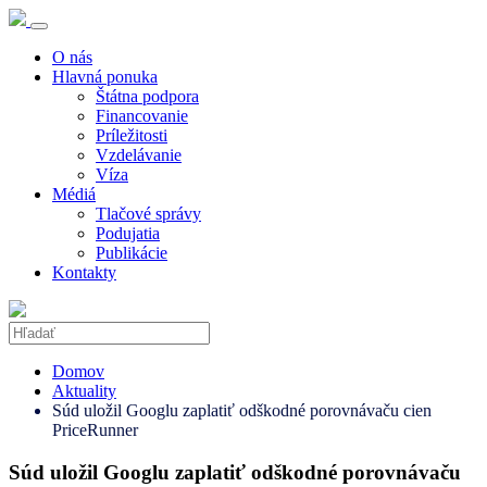
O nás
Hlavná ponuka
Štátna podpora
Financovanie
Príležitosti
Vzdelávanie
Víza
Médiá
Tlačové správy
Podujatia
Publikácie
Kontakty
Domov
Aktuality
Súd uložil Googlu zaplatiť odškodné porovnávaču cien
PriceRunner
Súd uložil Googlu zaplatiť odškodné porovnávaču