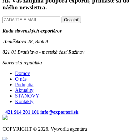
Ak Vás zaujíma podpora exportu, prihláste sa do
nášho newslettra.
Odoslať
Rada slovenských exportérov
Tomášikova 28, Blok A
821 01 Bratislava - mestská časť Ružinov
Slovenská republika
Domov
O nás
Podujatia
Aktuality
STANOVY
Kontakty
+421 914 201 101
info@exporteri.sk
COPYRIGHT © 2026, Vytvorila agentúra