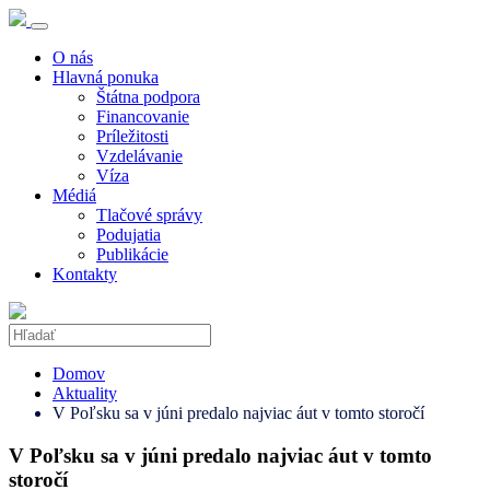
O nás
Hlavná ponuka
Štátna podpora
Financovanie
Príležitosti
Vzdelávanie
Víza
Médiá
Tlačové správy
Podujatia
Publikácie
Kontakty
Domov
Aktuality
V Poľsku sa v júni predalo najviac áut v tomto storočí
V Poľsku sa v júni predalo najviac áut v tomto
storočí