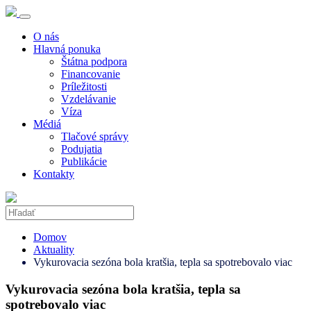
O nás
Hlavná ponuka
Štátna podpora
Financovanie
Príležitosti
Vzdelávanie
Víza
Médiá
Tlačové správy
Podujatia
Publikácie
Kontakty
Domov
Aktuality
Vykurovacia sezóna bola kratšia, tepla sa spotrebovalo viac
Vykurovacia sezóna bola kratšia, tepla sa
spotrebovalo viac