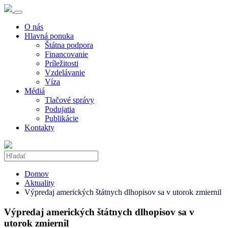
O nás
Hlavná ponuka
Štátna podpora
Financovanie
Príležitosti
Vzdelávanie
Víza
Médiá
Tlačové správy
Podujatia
Publikácie
Kontakty
Domov
Aktuality
Výpredaj amerických štátnych dlhopisov sa v utorok zmiernil
Výpredaj amerických štátnych dlhopisov sa v
utorok zmiernil