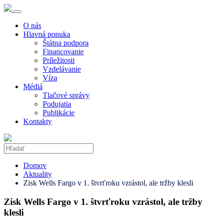
O nás
Hlavná ponuka
Štátna podpora
Financovanie
Príležitosti
Vzdelávanie
Víza
Médiá
Tlačové správy
Podujatia
Publikácie
Kontakty
Domov
Aktuality
Zisk Wells Fargo v 1. štvrťroku vzrástol, ale tržby klesli
Zisk Wells Fargo v 1. štvrťroku vzrástol, ale tržby
klesli