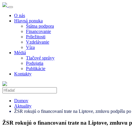
O nás
Hlavná ponuka
Štátna podpora
Financovanie
Príležitosti
Vzdelávanie
Víza
Médiá
Tlačové správy
Podujatia
Publikácie
Kontakty
Domov
Aktuality
ŽSR rokujú o financovaní trate na Liptove, zmluvu podpíšu po
ŽSR rokujú o financovaní trate na Liptove, zmluvu 