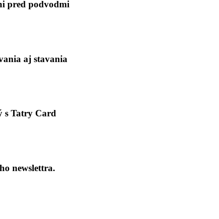
áni pred podvodmi
ania aj stavania
ý s Tatry Card
ho newslettra.