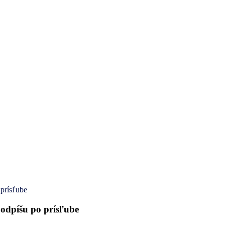
 prísľube
podpíšu po prísľube