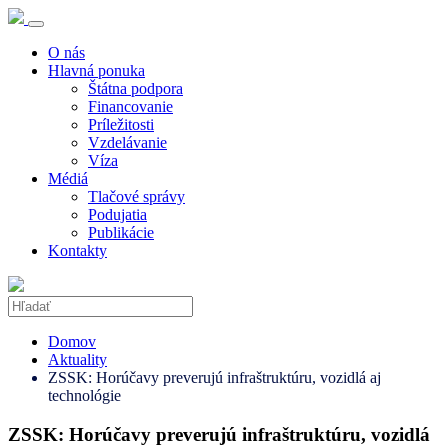
O nás
Hlavná ponuka
Štátna podpora
Financovanie
Príležitosti
Vzdelávanie
Víza
Médiá
Tlačové správy
Podujatia
Publikácie
Kontakty
Domov
Aktuality
ZSSK: Horúčavy preverujú infraštruktúru, vozidlá aj
technológie
ZSSK: Horúčavy preverujú infraštruktúru, vozidlá