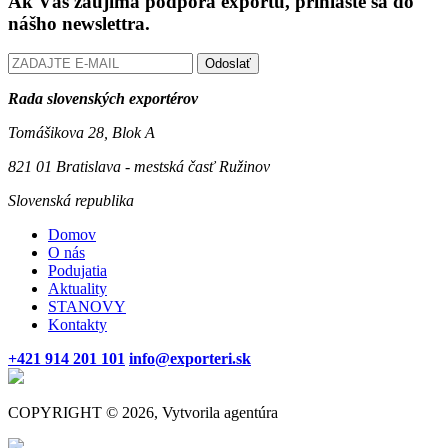
Ak Vás zaujíma podpora exportu, prihláste sa do
nášho newslettra.
Odoslať
Rada slovenských exportérov
Tomášikova 28, Blok A
821 01 Bratislava - mestská časť Ružinov
Slovenská republika
Domov
O nás
Podujatia
Aktuality
STANOVY
Kontakty
+421 914 201 101
info@exporteri.sk
COPYRIGHT © 2026, Vytvorila agentúra