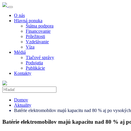
O nás
Hlavná ponuka
Štátna podpora
Financovanie
Príležitosti
Vzdelávanie
Víza
Médiá
Tlačové správy
Podujatia
Publikácie
Kontakty
Domov
Aktuality
Batérie elektromobilov majú kapacitu nad 80 % aj po vysokýc
Batérie elektromobilov majú kapacitu nad 80 % aj p