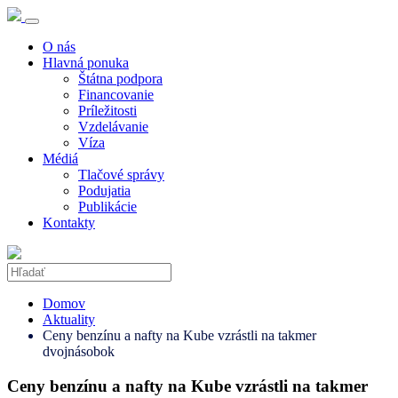
O nás
Hlavná ponuka
Štátna podpora
Financovanie
Príležitosti
Vzdelávanie
Víza
Médiá
Tlačové správy
Podujatia
Publikácie
Kontakty
Domov
Aktuality
Ceny benzínu a nafty na Kube vzrástli na takmer
dvojnásobok
Ceny benzínu a nafty na Kube vzrástli na takmer