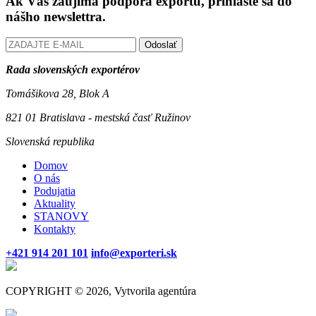
Ak Vás zaujíma podpora exportu, prihláste sa do
nášho newslettra.
Odoslať
Rada slovenských exportérov
Tomášikova 28, Blok A
821 01 Bratislava - mestská časť Ružinov
Slovenská republika
Domov
O nás
Podujatia
Aktuality
STANOVY
Kontakty
+421 914 201 101
info@exporteri.sk
COPYRIGHT © 2026, Vytvorila agentúra