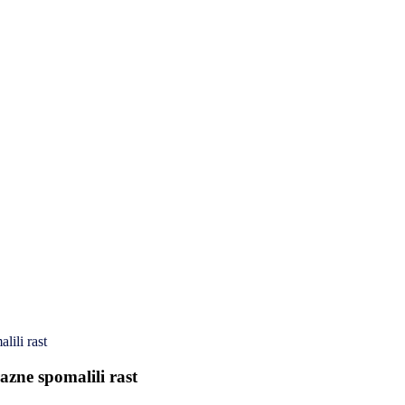
lili rast
zne spomalili rast