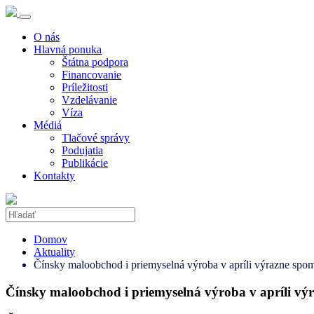
O nás
Hlavná ponuka
Štátna podpora
Financovanie
Príležitosti
Vzdelávanie
Víza
Médiá
Tlačové správy
Podujatia
Publikácie
Kontakty
Domov
Aktuality
Čínsky maloobchod i priemyselná výroba v apríli výrazne spoma
Čínsky maloobchod i priemyselná výroba v apríli výra