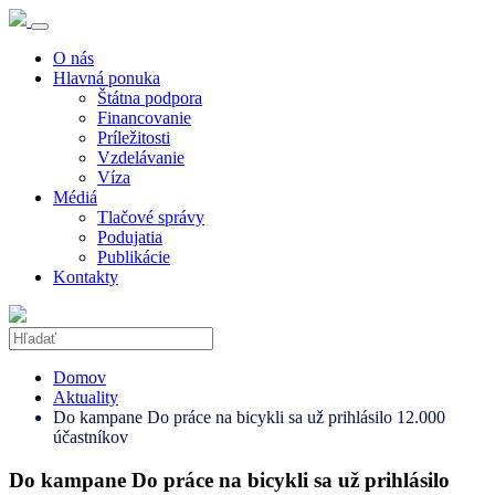
O nás
Hlavná ponuka
Štátna podpora
Financovanie
Príležitosti
Vzdelávanie
Víza
Médiá
Tlačové správy
Podujatia
Publikácie
Kontakty
Domov
Aktuality
Do kampane Do práce na bicykli sa už prihlásilo 12.000
účastníkov
Do kampane Do práce na bicykli sa už prihlásilo