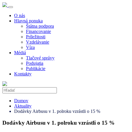
O nás
Hlavná ponuka
Štátna podpora
Financovanie
Príležitosti
Vzdelávanie
Víza
Médiá
Tlačové správy
Podujatia
Publikácie
Kontakty
Domov
Aktuality
Dodávky Airbusu v 1. polroku vzrástli o 15 %
Dodávky Airbusu v 1. polroku vzrástli o 15 %