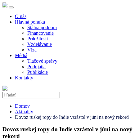
O nás
Hlavná ponuka
Štátna podpora
Financovanie
Príležitosti
Vzdelávanie
Víza
Médiá
Tlačové správy
Podujatia
Publikácie
Kontakty
Domov
Aktuality
Dovoz ruskej ropy do Indie vzrástol v júni na nový rekord
Dovoz ruskej ropy do Indie vzrástol v júni na nový
rekord