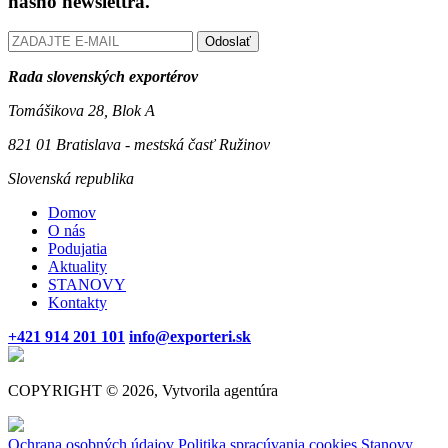
nášho newslettra.
Odoslať
Rada slovenských exportérov
Tomášikova 28, Blok A
821 01 Bratislava - mestská časť Ružinov
Slovenská republika
Domov
O nás
Podujatia
Aktuality
STANOVY
Kontakty
+421 914 201 101
info@exporteri.sk
COPYRIGHT © 2026, Vytvorila agentúra
Ochrana osobných údajov
Politika spracúvania cookies
Stanovy