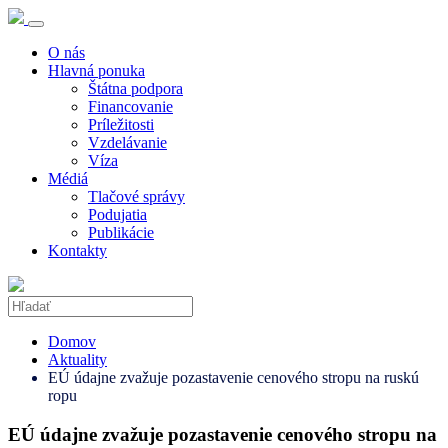
O nás
Hlavná ponuka
Štátna podpora
Financovanie
Príležitosti
Vzdelávanie
Víza
Médiá
Tlačové správy
Podujatia
Publikácie
Kontakty
Domov
Aktuality
EÚ údajne zvažuje pozastavenie cenového stropu na ruskú
ropu
EÚ údajne zvažuje pozastavenie cenového stropu na