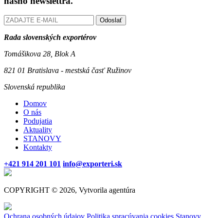
nášho newslettra.
Odoslať
Rada slovenských exportérov
Tomášikova 28, Blok A
821 01 Bratislava - mestská časť Ružinov
Slovenská republika
Domov
O nás
Podujatia
Aktuality
STANOVY
Kontakty
+421 914 201 101
info@exporteri.sk
COPYRIGHT © 2026, Vytvorila agentúra
Ochrana osobných údajov
Politika spracúvania cookies
Stanovy