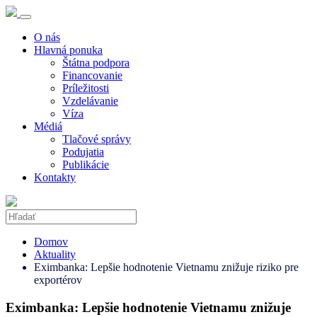
O nás
Hlavná ponuka
Štátna podpora
Financovanie
Príležitosti
Vzdelávanie
Víza
Médiá
Tlačové správy
Podujatia
Publikácie
Kontakty
Domov
Aktuality
Eximbanka: Lepšie hodnotenie Vietnamu znižuje riziko pre
exportérov
Eximbanka: Lepšie hodnotenie Vietnamu znižuje