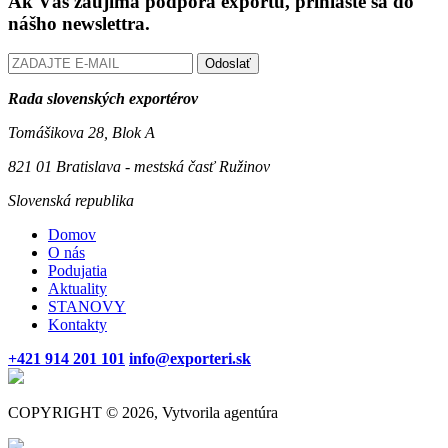
Ak Vás zaujíma podpora exportu, prihláste sa do
nášho newslettra.
Odoslať
Rada slovenských exportérov
Tomášikova 28, Blok A
821 01 Bratislava - mestská časť Ružinov
Slovenská republika
Domov
O nás
Podujatia
Aktuality
STANOVY
Kontakty
+421 914 201 101
info@exporteri.sk
COPYRIGHT © 2026, Vytvorila agentúra