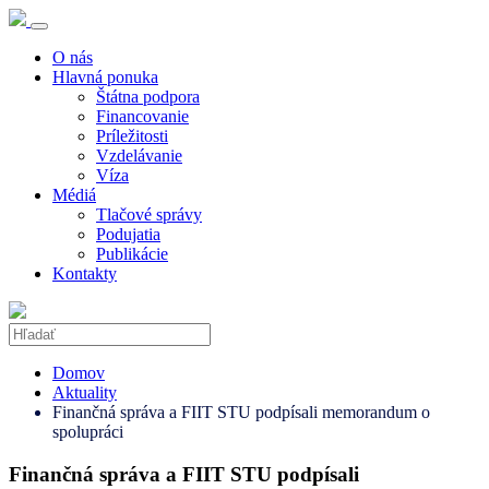
O nás
Hlavná ponuka
Štátna podpora
Financovanie
Príležitosti
Vzdelávanie
Víza
Médiá
Tlačové správy
Podujatia
Publikácie
Kontakty
Domov
Aktuality
Finančná správa a FIIT STU podpísali memorandum o
spolupráci
Finančná správa a FIIT STU podpísali