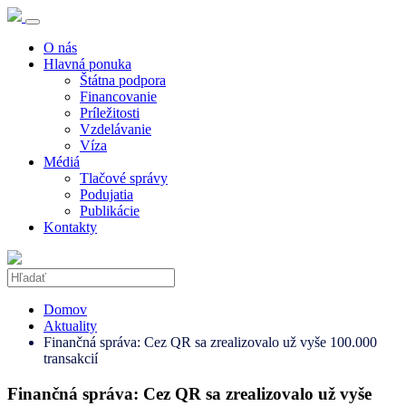
O nás
Hlavná ponuka
Štátna podpora
Financovanie
Príležitosti
Vzdelávanie
Víza
Médiá
Tlačové správy
Podujatia
Publikácie
Kontakty
Domov
Aktuality
Finančná správa: Cez QR sa zrealizovalo už vyše 100.000
transakcií
Finančná správa: Cez QR sa zrealizovalo už vyše