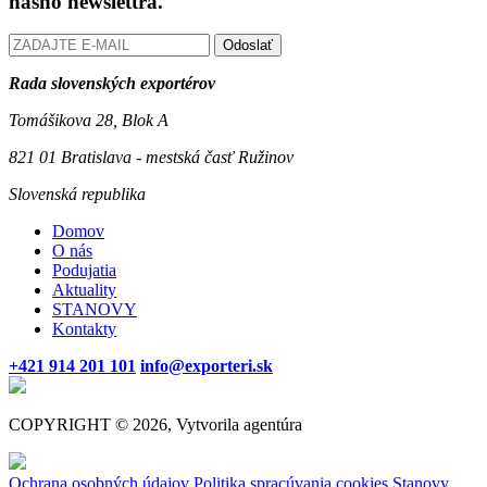
nášho newslettra.
Odoslať
Rada slovenských exportérov
Tomášikova 28, Blok A
821 01 Bratislava - mestská časť Ružinov
Slovenská republika
Domov
O nás
Podujatia
Aktuality
STANOVY
Kontakty
+421 914 201 101
info@exporteri.sk
COPYRIGHT © 2026, Vytvorila agentúra
Ochrana osobných údajov
Politika spracúvania cookies
Stanovy