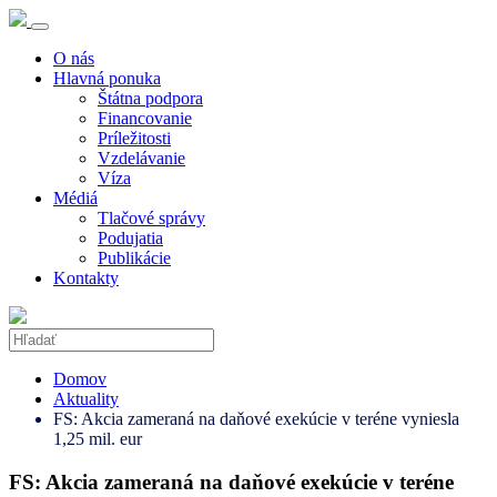
O nás
Hlavná ponuka
Štátna podpora
Financovanie
Príležitosti
Vzdelávanie
Víza
Médiá
Tlačové správy
Podujatia
Publikácie
Kontakty
Domov
Aktuality
FS: Akcia zameraná na daňové exekúcie v teréne vyniesla
1,25 mil. eur
FS: Akcia zameraná na daňové exekúcie v teréne