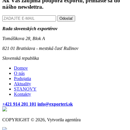
Ak Vás zaujíma podpora exportu, prihláste sa do
nášho newslettra.
Odoslať
Rada slovenských exportérov
Tomášikova 28, Blok A
821 01 Bratislava - mestská časť Ružinov
Slovenská republika
Domov
O nás
Podujatia
Aktuality
STANOVY
Kontakty
+421 914 201 101
info@exporteri.sk
COPYRIGHT © 2026, Vytvorila agentúra