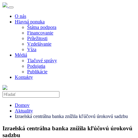
O nás
Hlavná ponuka
Štátna podpora
Financovanie
Príležitosti
Vzdelávanie
Víza
Médiá
Tlačové správy
Podujatia
Publikácie
Kontakty
Domov
Aktuality
Izraelská centrálna banka znížila kľúčovú úrokovú sadzbu
Izraelská centrálna banka znížila kľúčovú úrokovú
sadzbu