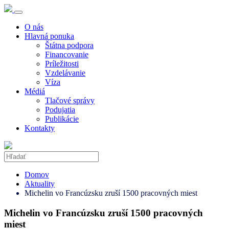
O nás
Hlavná ponuka
Štátna podpora
Financovanie
Príležitosti
Vzdelávanie
Víza
Médiá
Tlačové správy
Podujatia
Publikácie
Kontakty
Domov
Aktuality
Michelin vo Francúzsku zruší 1500 pracovných miest
Michelin vo Francúzsku zruší 1500 pracovných
miest