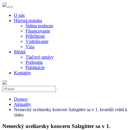
O nás
Hlavná ponuka
Štátna podpora
Financovanie
Príležitosti
Vzdelávanie
Víza
Médiá
Tlačové správy
Podujatia
Publikácie
Kontakty
Domov
Aktuality
Nemecký oceliarsky koncern Salzgitter sa v 1. kvartáli vrátil k
zisku
Nemecký oceliarsky koncern Salzgitter sa v 1.