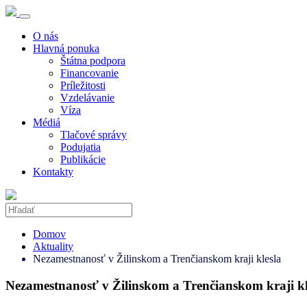
O nás
Hlavná ponuka
Štátna podpora
Financovanie
Príležitosti
Vzdelávanie
Víza
Médiá
Tlačové správy
Podujatia
Publikácie
Kontakty
Domov
Aktuality
Nezamestnanosť v Žilinskom a Trenčianskom kraji klesla
Nezamestnanosť v Žilinskom a Trenčianskom kraji kl