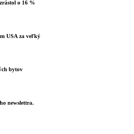
zrástol o 16 %
iem USA za veľký
ých bytov
ho newslettra.