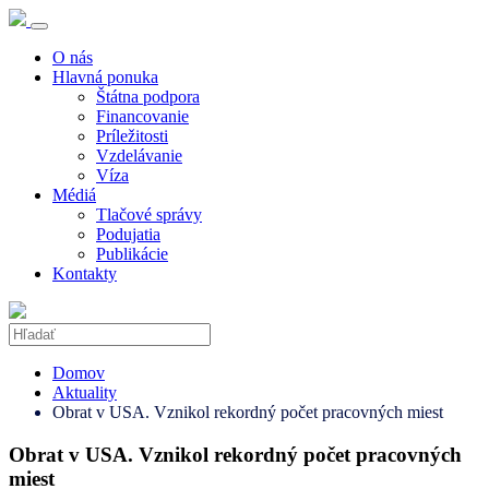
O nás
Hlavná ponuka
Štátna podpora
Financovanie
Príležitosti
Vzdelávanie
Víza
Médiá
Tlačové správy
Podujatia
Publikácie
Kontakty
Domov
Aktuality
Obrat v USA. Vznikol rekordný počet pracovných miest
Obrat v USA. Vznikol rekordný počet pracovných
miest