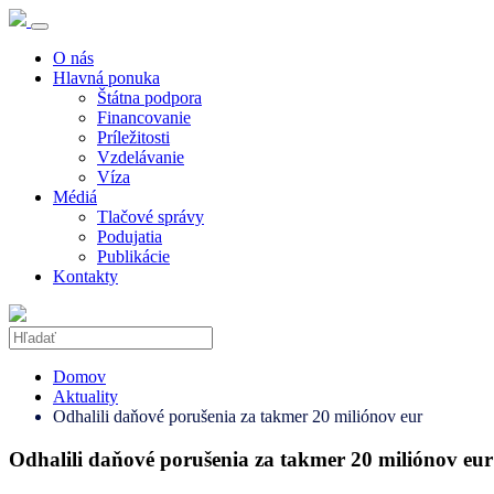
O nás
Hlavná ponuka
Štátna podpora
Financovanie
Príležitosti
Vzdelávanie
Víza
Médiá
Tlačové správy
Podujatia
Publikácie
Kontakty
Domov
Aktuality
Odhalili daňové porušenia za takmer 20 miliónov eur
Odhalili daňové porušenia za takmer 20 miliónov eur