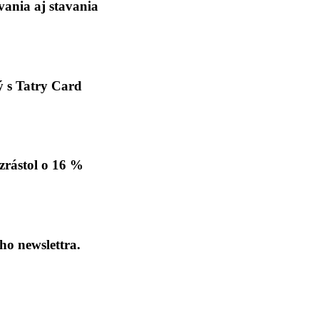
ania aj stavania
ý s Tatry Card
zrástol o 16 %
ho newslettra.