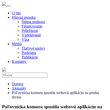
O nás
Hlavná ponuka
Štátna podpora
Financovanie
Príležitosti
Vzdelávanie
Víza
Médiá
Tlačové správy
Podujatia
Publikácie
Kontakty
Domov
Aktuality
Poľovnícka komora spustila webovú aplikáciu na predaj
diviny
Poľovnícka komora spustila webovú aplikáciu na