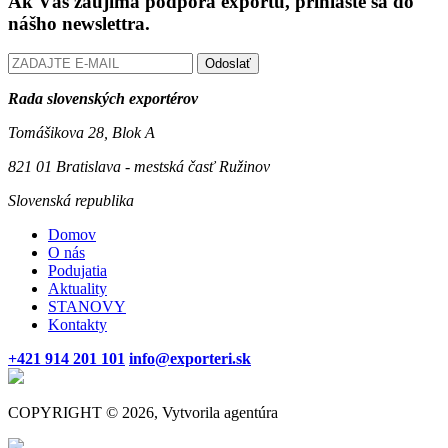
Ak Vás zaujíma podpora exportu, prihláste sa do
nášho newslettra.
Odoslať
Rada slovenských exportérov
Tomášikova 28, Blok A
821 01 Bratislava - mestská časť Ružinov
Slovenská republika
Domov
O nás
Podujatia
Aktuality
STANOVY
Kontakty
+421 914 201 101
info@exporteri.sk
COPYRIGHT © 2026, Vytvorila agentúra