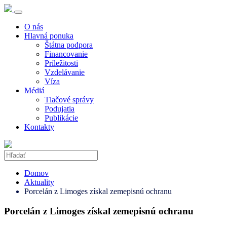
O nás
Hlavná ponuka
Štátna podpora
Financovanie
Príležitosti
Vzdelávanie
Víza
Médiá
Tlačové správy
Podujatia
Publikácie
Kontakty
Domov
Aktuality
Porcelán z Limoges získal zemepisnú ochranu
Porcelán z Limoges získal zemepisnú ochranu