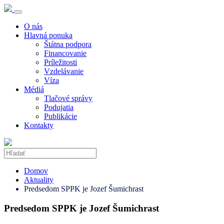
O nás
Hlavná ponuka
Štátna podpora
Financovanie
Príležitosti
Vzdelávanie
Víza
Médiá
Tlačové správy
Podujatia
Publikácie
Kontakty
Domov
Aktuality
Predsedom SPPK je Jozef Šumichrast
Predsedom SPPK je Jozef Šumichrast