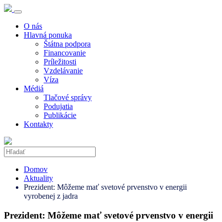
O nás
Hlavná ponuka
Štátna podpora
Financovanie
Príležitosti
Vzdelávanie
Víza
Médiá
Tlačové správy
Podujatia
Publikácie
Kontakty
Domov
Aktuality
Prezident: Môžeme mať svetové prvenstvo v energii
vyrobenej z jadra
Prezident: Môžeme mať svetové prvenstvo v energii