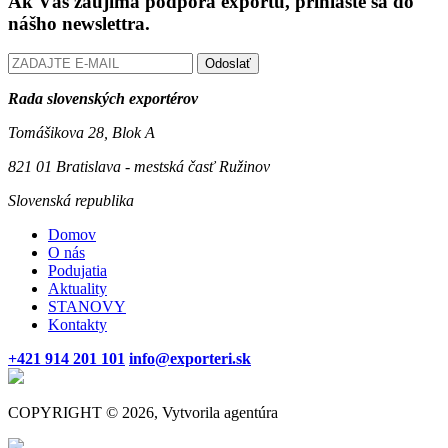
Ak Vás zaujíma podpora exportu, prihláste sa do
nášho newslettra.
Odoslať
Rada slovenských exportérov
Tomášikova 28, Blok A
821 01 Bratislava - mestská časť Ružinov
Slovenská republika
Domov
O nás
Podujatia
Aktuality
STANOVY
Kontakty
+421 914 201 101
info@exporteri.sk
COPYRIGHT © 2026, Vytvorila agentúra