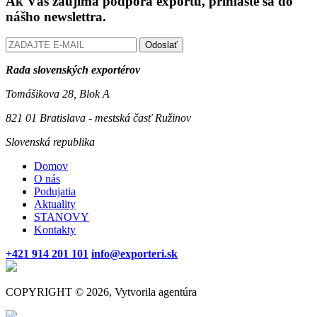
Ak Vás zaujíma podpora exportu, prihláste sa do
nášho newslettra.
Odoslať
Rada slovenských exportérov
Tomášikova 28, Blok A
821 01 Bratislava - mestská časť Ružinov
Slovenská republika
Domov
O nás
Podujatia
Aktuality
STANOVY
Kontakty
+421 914 201 101
info@exporteri.sk
COPYRIGHT © 2026, Vytvorila agentúra