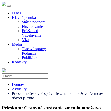
O nás
Hlavná ponuka
Štátna podpora
Financovanie
Príležitosti
Vzdelávanie
Víza
Médiá
Tlačové správy
Podujatia
Publikácie
Kontakty
Domov
Aktuality
Prieskum: Cestovné správanie zmenilo množstvo Nemcov,
dôvod je tento
Prieskum: Cestovné správanie zmenilo množstvo