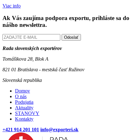
Viac info
Ak Vás zaujíma podpora exportu, prihláste sa do
nášho newslettra.
Odoslať
Rada slovenských exportérov
Tomášikova 28, Blok A
821 01 Bratislava - mestská časť Ružinov
Slovenská republika
Domov
O nás
Podujatia
Aktuality
STANOVY
Kontakty
+421 914 201 101
info@exporteri.sk