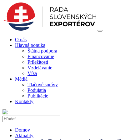
O nás
Hlavná ponuka
Štátna podpora
Financovanie
Príležitosti
Vzdelávanie
Víza
Médiá
Tlačové správy
Podujatia
Publikácie
Kontakty
Domov
Aktuality