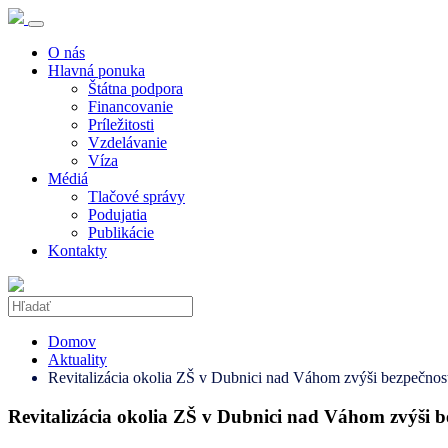
O nás
Hlavná ponuka
Štátna podpora
Financovanie
Príležitosti
Vzdelávanie
Víza
Médiá
Tlačové správy
Podujatia
Publikácie
Kontakty
Domov
Aktuality
Revitalizácia okolia ZŠ v Dubnici nad Váhom zvýši bezpečnos
Revitalizácia okolia ZŠ v Dubnici nad Váhom zvýši 