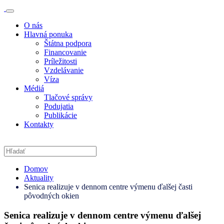
O nás
Hlavná ponuka
Štátna podpora
Financovanie
Príležitosti
Vzdelávanie
Víza
Médiá
Tlačové správy
Podujatia
Publikácie
Kontakty
Domov
Aktuality
Senica realizuje v dennom centre výmenu ďalšej časti
pôvodných okien
Senica realizuje v dennom centre výmenu ďalšej