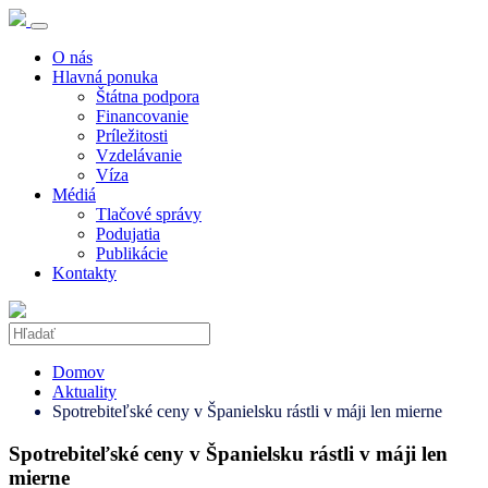
O nás
Hlavná ponuka
Štátna podpora
Financovanie
Príležitosti
Vzdelávanie
Víza
Médiá
Tlačové správy
Podujatia
Publikácie
Kontakty
Domov
Aktuality
Spotrebiteľské ceny v Španielsku rástli v máji len mierne
Spotrebiteľské ceny v Španielsku rástli v máji len
mierne