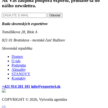
Ak Vás zaujíma podpora exportu, prihláste sa do
nášho newslettra.
Odoslať
Rada slovenských exportérov
Tomášikova 28, Blok A
821 01 Bratislava - mestská časť Ružinov
Slovenská republika
Domov
O nás
Podujatia
Aktuality
STANOVY
Kontakty
+421 914 201 101
info@exporteri.sk
COPYRIGHT © 2026, Vytvorila agentúra