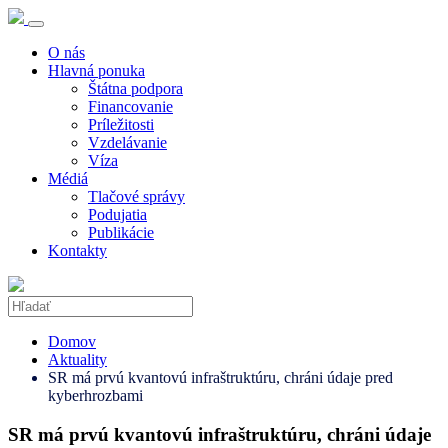
O nás
Hlavná ponuka
Štátna podpora
Financovanie
Príležitosti
Vzdelávanie
Víza
Médiá
Tlačové správy
Podujatia
Publikácie
Kontakty
Domov
Aktuality
SR má prvú kvantovú infraštruktúru, chráni údaje pred
kyberhrozbami
SR má prvú kvantovú infraštruktúru, chráni údaje