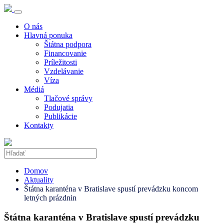
O nás
Hlavná ponuka
Štátna podpora
Financovanie
Príležitosti
Vzdelávanie
Víza
Médiá
Tlačové správy
Podujatia
Publikácie
Kontakty
Domov
Aktuality
Štátna karanténa v Bratislave spustí prevádzku koncom
letných prázdnin
Štátna karanténa v Bratislave spustí prevádzku