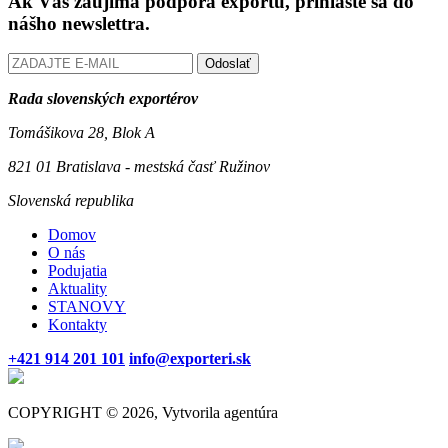
Ak Vás zaujíma podpora exportu, prihláste sa do
nášho newslettra.
Odoslať
Rada slovenských exportérov
Tomášikova 28, Blok A
821 01 Bratislava - mestská časť Ružinov
Slovenská republika
Domov
O nás
Podujatia
Aktuality
STANOVY
Kontakty
+421 914 201 101
info@exporteri.sk
COPYRIGHT © 2026, Vytvorila agentúra